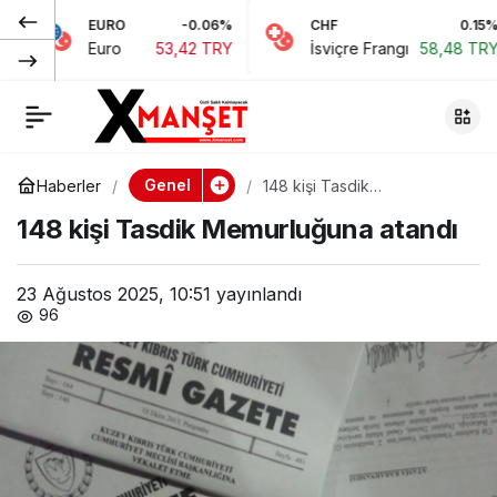
EURO
-0.06%
CHF
0.15%
Lefkoşa Öğretmenler
0
Paylaş
Euro
53,42 TRY
İsviçre Frangı
58,48 TRY
Caddesi tamamen
trafiğe kapatıldı
Genel
Haberler
148 kişi Tasdik
Memurluğuna atandı
148 kişi Tasdik Memurluğuna atandı
23 Ağustos 2025, 10:51
yayınlandı
96