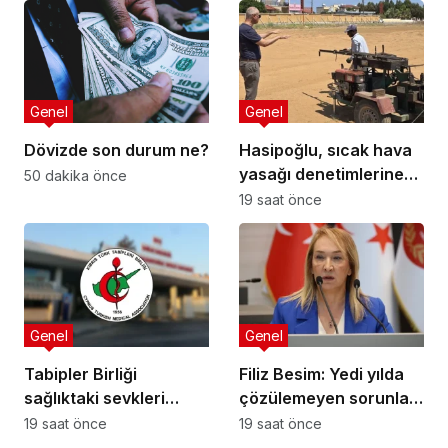
Genel
Genel
Dövizde son durum ne?
Hasipoğlu, sıcak hava
yasağı denetimlerine
50 dakika önce
sahada katıldı
19 saat önce
Genel
Genel
Tabipler Birliği
Filiz Besim: Yedi yılda
sağlıktaki sevkleri
çözülemeyen sorunlar
eleştirdi: Harcamalar
seçim öncesinde
19 saat önce
19 saat önce
kamuoyuyla
verilen vaatlerle