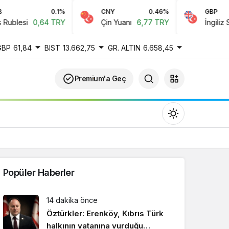
0.1%
CNY
0.46%
GBP
blesi
0,64 TRY
Çin Yuanı
6,77 TRY
İngiliz Sterl
GBP
61,84
BIST
13.662,75
GR. ALTIN
6.658,45
Premium'a Geç
Popüler Haberler
Gündüz Modu
14 dakika önce
Gündüz modunu seçin.
Öztürkler: Erenköy, Kıbrıs Türk
halkının vatanına vurduğu