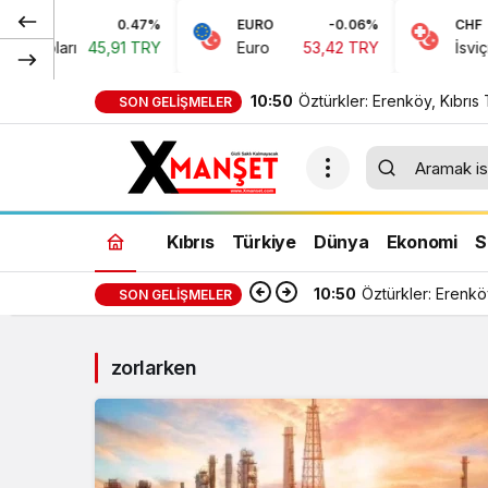
0.47%
EURO
-0.06%
CHF
 Doları
45,91 TRY
Euro
53,42 TRY
İsviçre 
10:50
Öztürkler: Erenköy, Kıbrıs
SON GELIŞMELER
halkının vatanına vurduğu
silinmez mührüdür
Kıbrıs
Türkiye
Dünya
Ekonomi
S
10:50
Öztürkler: Erenkö
SON GELIŞMELER
zorlarken