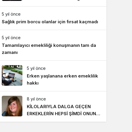
Gece Modu
silinmez mührüdür
Gece modunu seçin.
5 yıl önce
Sağlık prim borcu olanlar için fırsat kaçmadı
Sistem Modu
Sistem modunu seçin.
5 yıl önce
Tamamlayıcı emekliliği konuşmanın tam da
zamanı
5 yıl önce
Erken yaşlanana erken emeklilik
hakkı
8 yıl önce
KİLOLARIYLA DALGA GEÇEN
ERKEKLERİN HEPSİ ŞİMDİ ONUN
PEŞİNDE! SON HALİ İNANILMAZ