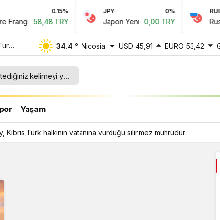
0.15%
JPY
0%
RUB
Frangı
58,48 TRY
Japon Yeni
0,00 TRY
Rus Ru
 Türk
34.4 °
Nicosia
USD
45,91
EURO
53,42
por
Yaşam
y, Kıbrıs Türk halkının vatanına vurduğu silinmez mührüdür