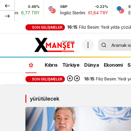
NY
0.46%
GBP
-0.22%
EUR
n Yuanı
6,77 TRY
İngiliz Sterlini
61,84 TRY
Euro
16:15
Filiz Besim: Yedi yılda çö
SON GELIŞMELER
sorunlar seçim öncesinde v
vaatlerle çözülemez
Kıbrıs
Türkiye
Dünya
Ekonomi
S
16:15
Filiz Besim: Yedi
SON GELIŞMELER
yürütülecek