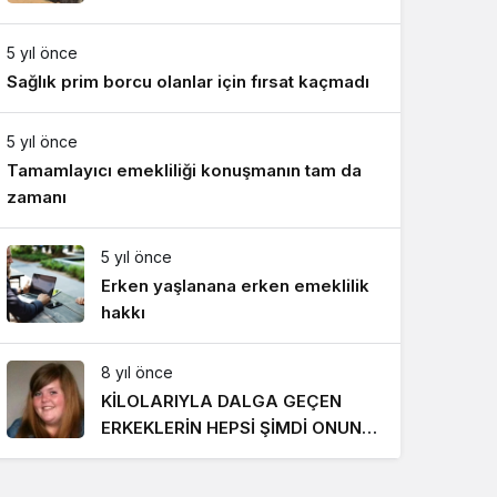
Gece Modu
Gece modunu seçin.
5 yıl önce
Sağlık prim borcu olanlar için fırsat kaçmadı
Sistem Modu
Sistem modunu seçin.
5 yıl önce
Tamamlayıcı emekliliği konuşmanın tam da
zamanı
5 yıl önce
Erken yaşlanana erken emeklilik
hakkı
8 yıl önce
KİLOLARIYLA DALGA GEÇEN
ERKEKLERİN HEPSİ ŞİMDİ ONUN
PEŞİNDE! SON HALİ İNANILMAZ