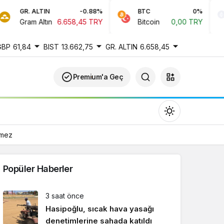
GR. ALTIN
-0.88%
BTC
0%
Gram Altın
6.658,45 TRY
Bitcoin
0,00 TRY
GBP
61,84
BIST
13.662,75
GR. ALTIN
6.658,45
Premium'a Geç
emez
Popüler Haberler
Gündüz Modu
3 saat önce
Gündüz modunu seçin.
Hasipoğlu, sıcak hava yasağı
denetimlerine sahada katıldı