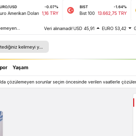
O/USD
-0.07%
BIST
-1.64%
 Amerikan Doları
1,16 TRY
Bist 100
13.662,75 TRY
zülemeyen
Veri alınamadı!
USD
45,91
EURO
53,42
erilen
por
Yaşam
 yılda çözülemeyen sorunlar seçim öncesinde verilen vaatlerle çözül