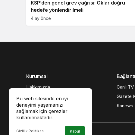
KSP’den genel grev çağrısı: Oklar doğru
hedefe yönlendirilmeli
4 ay önce
Kurumsal
Bağlantı
Hakkımızda
Canlı TV
İletişim
Gazete M
Bu web sitesinde en iyi
deneyimi yaşamanızı
Künye
Kanews I
sağlamak için çerezler
Gizlilik politikası
kullanılmaktadır.
Gizlilik Politikası
Kabul