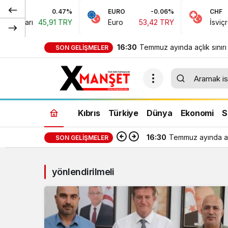
0.47%
EURO
-0.06%
CHF
Doları
45,91 TRY
Euro
53,42 TRY
İsviçre Fr
16:30
Temmuz ayında açlık sınırı
SON GELIŞMELER
bin 389 TL, yoksulluk sınır
bin 818 TL oldu
Kıbrıs
Türkiye
Dünya
Ekonomi
S
16:30
Temmuz ayında açl
SON GELIŞMELER
yönlendirilmeli