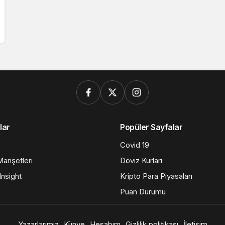
lar
Popüler Sayfalar
Covid 19
anşetleri
Döviz Kurları
nsight
Kripto Para Piyasaları
Puan Durumu
Yazarlarımız
Künye
Hesabım
Gizlilik politikası
İletişim