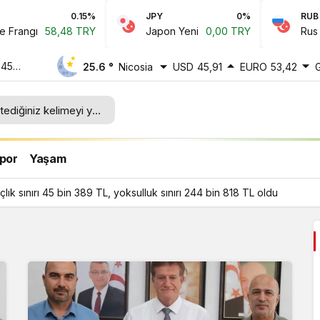
0.15%
JPY
0%
RUB
angı
58,48 TRY
Japon Yeni
0,00 TRY
Rus Rubl
 45
25.6 °
Nicosia
USD
45,91
EURO
53,42
ı 244
por
Yaşam
ık sınırı 45 bin 389 TL, yoksulluk sınırı 244 bin 818 TL oldu