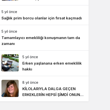
Gece Modu
818 TL oldu
Gece modunu seçin.
5 yıl önce
Sağlık prim borcu olanlar için fırsat kaçmadı
Sistem Modu
Sistem modunu seçin.
5 yıl önce
Tamamlayıcı emekliliği konuşmanın tam da
zamanı
5 yıl önce
Erken yaşlanana erken emeklilik
hakkı
8 yıl önce
KİLOLARIYLA DALGA GEÇEN
ERKEKLERİN HEPSİ ŞİMDİ ONUN
PEŞİNDE! SON HALİ İNANILMAZ