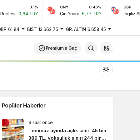
0.1%
CNY
0.46%
GBP
esi
0,64 TRY
Çin Yuanı
6,77 TRY
İngiliz Sterlin
GBP
61,84
BIST
13.662,75
GR. ALTIN
6.658,45
Premium'a Geç
Popüler Haberler
Gündüz Modu
9 saat önce
Gündüz modunu seçin.
Temmuz ayında açlık sınırı 45 bin
389 TL, yoksulluk sınırı 244 bin