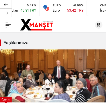
0.47%
EURO
-0.06%
CHF
kan Doları
45,91 TRY
Euro
53,42 TRY
İsviç
Yaşlılarımıza
Genel