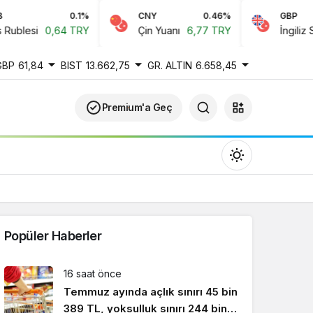
0.1%
CNY
0.46%
GBP
blesi
0,64 TRY
Çin Yuanı
6,77 TRY
İngiliz Sterl
GBP
61,84
BIST
13.662,75
GR. ALTIN
6.658,45
Premium'a Geç
Popüler Haberler
Gündüz Modu
16 saat önce
Gündüz modunu seçin.
Temmuz ayında açlık sınırı 45 bin
389 TL, yoksulluk sınırı 244 bin