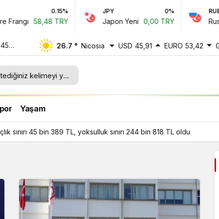
0.15%
JPY
0%
RUB
Frangı
58,48 TRY
Japon Yeni
0,00 TRY
Rus Ru
 45
26.7 °
Nicosia
USD
45,91
EURO
53,42
ı 244
por
Yaşam
ık sınırı 45 bin 389 TL, yoksulluk sınırı 244 bin 818 TL oldu