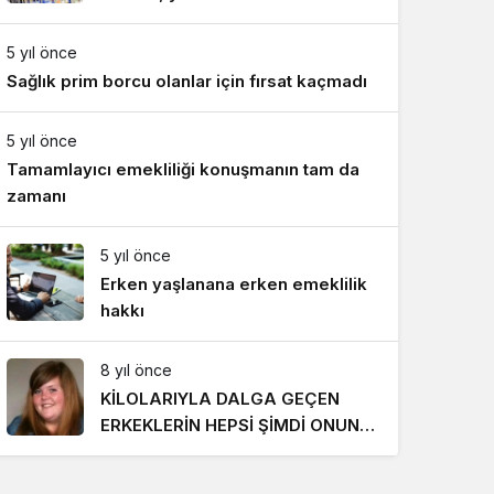
Gece Modu
818 TL oldu
Gece modunu seçin.
5 yıl önce
Sağlık prim borcu olanlar için fırsat kaçmadı
Sistem Modu
Sistem modunu seçin.
5 yıl önce
Tamamlayıcı emekliliği konuşmanın tam da
zamanı
5 yıl önce
Erken yaşlanana erken emeklilik
hakkı
8 yıl önce
KİLOLARIYLA DALGA GEÇEN
ERKEKLERİN HEPSİ ŞİMDİ ONUN
PEŞİNDE! SON HALİ İNANILMAZ