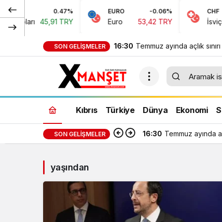
0.47%
EURO
-0.06%
CHF
 Doları
45,91 TRY
Euro
53,42 TRY
İsviçre 
16:30
Temmuz ayında açlık sınırı
SON GELIŞMELER
bin 389 TL, yoksulluk sınır
bin 818 TL oldu
Kıbrıs
Türkiye
Dünya
Ekonomi
S
16:30
Temmuz ayında açl
SON GELIŞMELER
yaşından