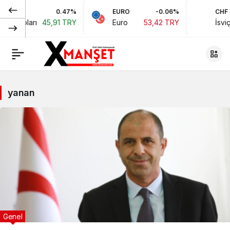
0.47%
EURO
-0.06%
CHF
an Doları
45,91 TRY
Euro
53,42 TRY
İsviçr
yanan
Genel