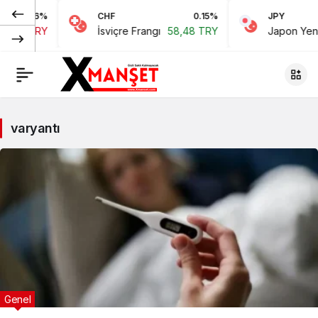
-0.06%
CHF
0.15%
JPY
3,42 TRY
İsviçre Frangı
58,48 TRY
Japon Yeni
varyantı
Genel