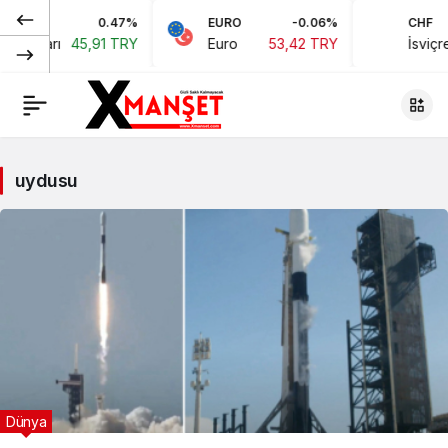
0.47%
EURO
-0.06%
CHF
 Doları
45,91 TRY
Euro
53,42 TRY
İsviçre 
uydusu
Dünya