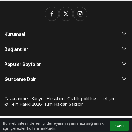
Kurumsal
Bağlantılar
Popüler Sayfalar
Gündeme Dair
Yazarlarımız
Künye
Hesabım
Gizlilik politikası
İletişim
© Telif Hakkı 2026, Tüm Hakları Saklıdır
Bu web sitesinde en iyi deneyimi yaşamanızı sağlamak
Kabul
için çerezler kullanılmaktadır.
Anasayfa
Akış
Hesabım