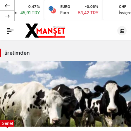
0.47%
EURO
-0.06%
CHF
 Doları
45,91 TRY
Euro
53,42 TRY
İsviçre F
üretimden
Genel