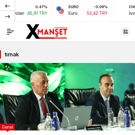
0.47%
EURO
-0.06%
CHF
an Doları
45,91 TRY
Euro
53,42 TRY
İsviçr
tırnak
Genel