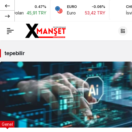
0.47%
EURO
-0.06%
CHF
ikan Doları
45,91 TRY
Euro
53,42 TRY
İsviç
tepebilir
Genel