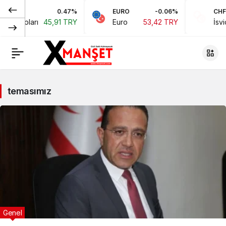
0.47%
EURO
-0.06%
CHF
kan Doları
45,91 TRY
Euro
53,42 TRY
İsviç
temasımız
Genel