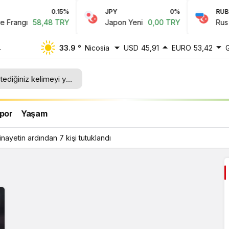
0.15%
JPY
0%
RUB
rangı
58,48 TRY
Japon Yeni
0,00 TRY
Rus Rub
33.9 °
Nicosia
USD
45,91
EURO
53,42
por
Yaşam
inayetin ardından 7 kişi tutuklandı