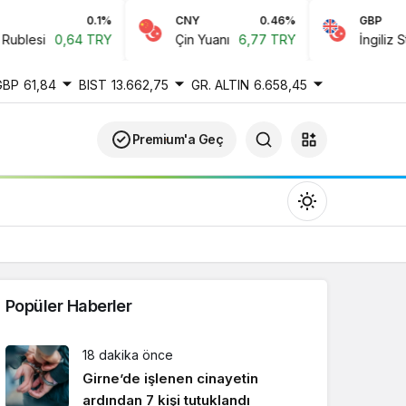
0.1%
CNY
0.46%
GBP
lesi
0,64 TRY
Çin Yuanı
6,77 TRY
İngiliz Sterli
GBP
61,84
BIST
13.662,75
GR. ALTIN
6.658,45
Premium'a Geç
Popüler Haberler
Gündüz Modu
18 dakika önce
Gündüz modunu seçin.
Girne’de işlenen cinayetin
ardından 7 kişi tutuklandı