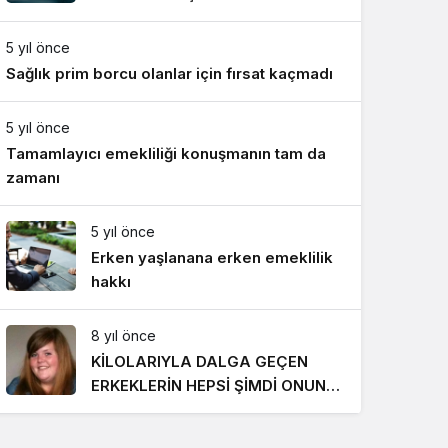
Gece Modu
Gece modunu seçin.
5 yıl önce
Sağlık prim borcu olanlar için fırsat kaçmadı
Sistem Modu
Sistem modunu seçin.
5 yıl önce
Tamamlayıcı emekliliği konuşmanın tam da
zamanı
5 yıl önce
Erken yaşlanana erken emeklilik
hakkı
8 yıl önce
KİLOLARIYLA DALGA GEÇEN
ERKEKLERİN HEPSİ ŞİMDİ ONUN
PEŞİNDE! SON HALİ İNANILMAZ