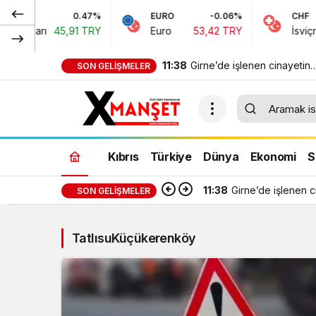
0.47%
EURO
-0.06%
CHF
 Doları
45,91 TRY
Euro
53,42 TRY
İsviçre F
11:38
Girne’de işlenen cinayetin
SON GELIŞMELER
ardından 7 kişi tutuklandı
Kıbrıs
Türkiye
Dünya
Ekonomi
S
11:38
Girne’de işlenen c
SON GELIŞMELER
TatlısuKüçükerenköy