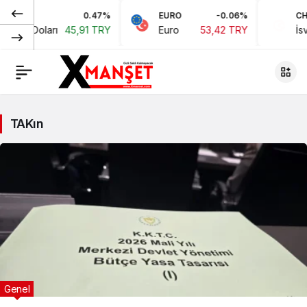
0.47%
EURO
-0.06%
CHF
ikan Doları
45,91 TRY
Euro
53,42 TRY
İsvi
TAKın
Genel