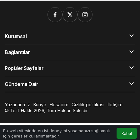
Kurumsal
Bağlantılar
Popüler Sayfalar
Gündeme Dair
Yazarlarımız
Künye
Hesabım
Gizlilik politikası
İletişim
© Telif Hakkı 2026, Tüm Hakları Saklıdır
Bu web sitesinde en iyi deneyimi yaşamanızı sağlamak
Kabul
için çerezler kullanılmaktadır.
Anasayfa
Akış
Hesabım