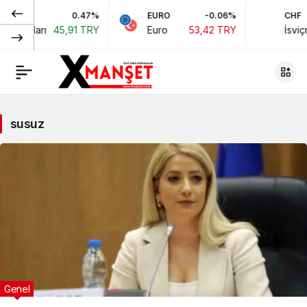
0.47%
EURO
-0.06%
CHF
an Doları
45,91 TRY
Euro
53,42 TRY
İsviçr
susuz
Genel