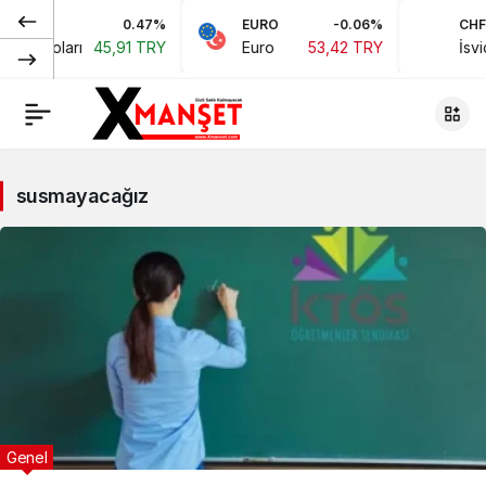
0.47%
EURO
-0.06%
CHF
kan Doları
45,91 TRY
Euro
53,42 TRY
İsviç
susmayacağız
Genel