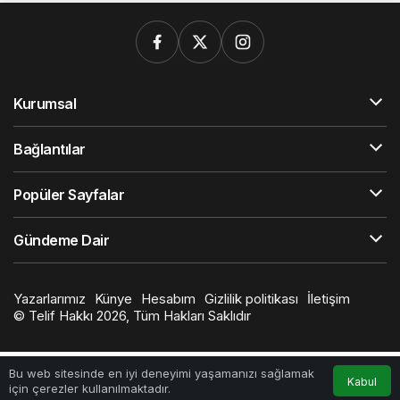
Kurumsal
Bağlantılar
Popüler Sayfalar
Gündeme Dair
Yazarlarımız
Künye
Hesabım
Gizlilik politikası
İletişim
© Telif Hakkı 2026, Tüm Hakları Saklıdır
Bu web sitesinde en iyi deneyimi yaşamanızı sağlamak
Kabul
için çerezler kullanılmaktadır.
Anasayfa
Akış
Hesabım