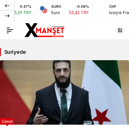
0.47%
EURO
-0.06%
CHF
45,91 TRY
Euro
53,42 TRY
İsviçre Frangı
Suriyede
Genel