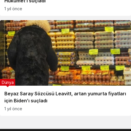
Hükümet’i suçladı
1 yıl önce
Dünya
Beyaz Saray Sözcüsü Leavitt, artan yumurta fiyatları
için Biden’ı suçladı
1 yıl önce