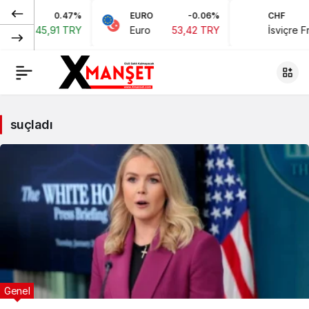
0.47%
EURO
-0.06%
CHF
45,91 TRY
Euro
53,42 TRY
İsviçre Frangı
suçladı
Genel