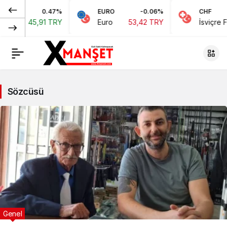
0.47%
EURO
-0.06%
CHF
45,91 TRY
Euro
53,42 TRY
İsviçre Frangı
5
Sözcüsü
Genel