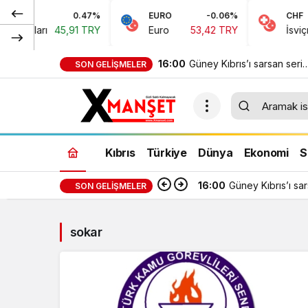
0.47%
EURO
-0.06%
CHF
 Doları
45,91 TRY
Euro
53,42 TRY
İsviçre 
16:00
Güney Kıbrıs’ı sarsan seri
SON GELIŞMELER
cinayetler belgesel oldu
Kıbrıs
Türkiye
Dünya
Ekonomi
S
16:00
Güney Kıbrıs’ı sa
SON GELIŞMELER
sokar