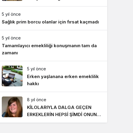
Gece Modu
Gece modunu seçin.
5 yıl önce
Sağlık prim borcu olanlar için fırsat kaçmadı
Sistem Modu
Sistem modunu seçin.
5 yıl önce
Tamamlayıcı emekliliği konuşmanın tam da
zamanı
5 yıl önce
Erken yaşlanana erken emeklilik
hakkı
8 yıl önce
KİLOLARIYLA DALGA GEÇEN
ERKEKLERİN HEPSİ ŞİMDİ ONUN
PEŞİNDE! SON HALİ İNANILMAZ