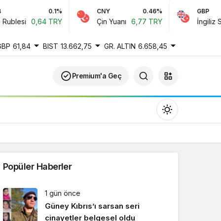
0.1%
CNY
0.46%
GBP
blesi
0,64 TRY
Çin Yuanı
6,77 TRY
İngiliz Sterl
GBP
61,84
BIST
13.662,75
GR. ALTIN
6.658,45
Premium'a Geç
Popüler Haberler
Gündüz Modu
1 gün önce
Gündüz modunu seçin.
Güney Kıbrıs’ı sarsan seri
cinayetler belgesel oldu