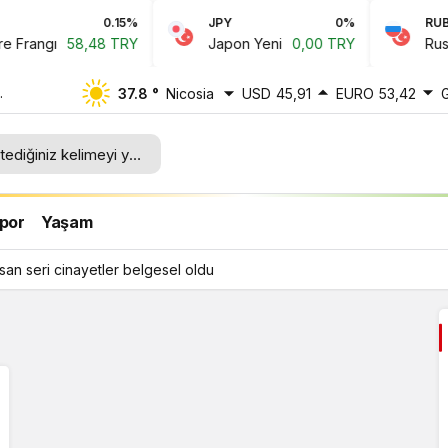
0.15%
JPY
0%
RUB
Frangı
58,48 TRY
Japon Yeni
0,00 TRY
Rus Ru
37.8 °
Nicosia
USD
45,91
EURO
53,42
por
Yaşam
rsan seri cinayetler belgesel oldu