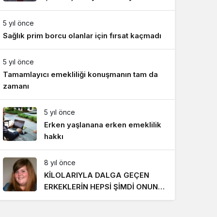
Gece Modu
Gece modunu seçin.
5 yıl önce
Sağlık prim borcu olanlar için fırsat kaçmadı
Sistem Modu
Sistem modunu seçin.
5 yıl önce
Tamamlayıcı emekliliği konuşmanın tam da
zamanı
5 yıl önce
Erken yaşlanana erken emeklilik
hakkı
8 yıl önce
KİLOLARIYLA DALGA GEÇEN
ERKEKLERİN HEPSİ ŞİMDİ ONUN
PEŞİNDE! SON HALİ İNANILMAZ