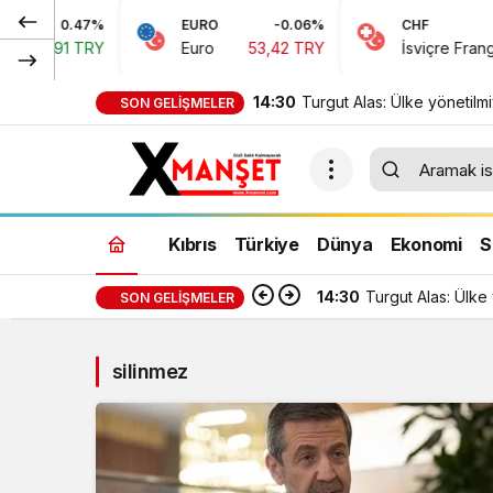
0.47%
EURO
-0.06%
CHF
45,91 TRY
Euro
53,42 TRY
İsviçre Frangı
5
14:30
Turgut Alas: Ülke yönetilmi
SON GELIŞMELER
çıkar ilişkileriyle tüketiliyor!
Kıbrıs
Türkiye
Dünya
Ekonomi
S
14:30
Turgut Alas: Ülke y
SON GELIŞMELER
silinmez