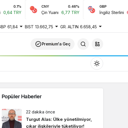
0.1%
CNY
0.46%
GBP
,64 TRY
Çin Yuanı
6,77 TRY
İngiliz Sterlini
61,
GBP
61,84
BIST
13.662,75
GR. ALTIN
6.658,45
Premium'a Geç
Popüler Haberler
Gündüz Modu
22 dakika önce
Gündüz modunu seçin.
Turgut Alas: Ülke yönetilmiyor,
çıkar ilişkileriyle tüketiliyor!