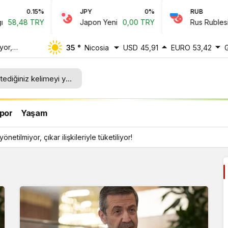
0.15%
JPY
0%
RUB
8,48 TRY
Japon Yeni
0,00 TRY
Rus Rublesi
0
yor,
35 °
Nicosia
USD
45,91
EURO
53,42
por
Yaşam
önetilmiyor, çıkar ilişkileriyle tüketiliyor!