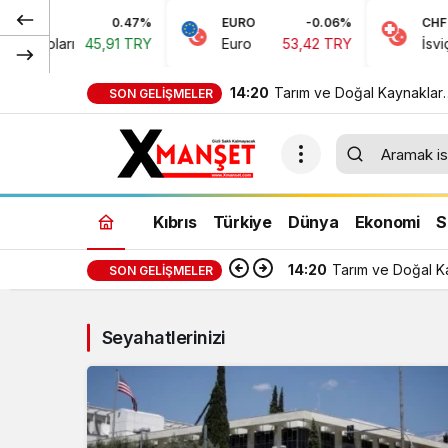
0.47%
EURO
-0.06%
CHF
n Doları
45,91 TRY
Euro
53,42 TRY
İsviçre
14:20
Tarım ve Doğal Kaynaklar
SON GELIŞMELER
Bakanı Çavuş “Büyük Har
Çalıştayı”na katıldı
Kıbrıs
Türkiye
Dünya
Ekonomi
S
14:20
Tarım ve Doğal Ka
SON GELIŞMELER
Seyahatlerinizi