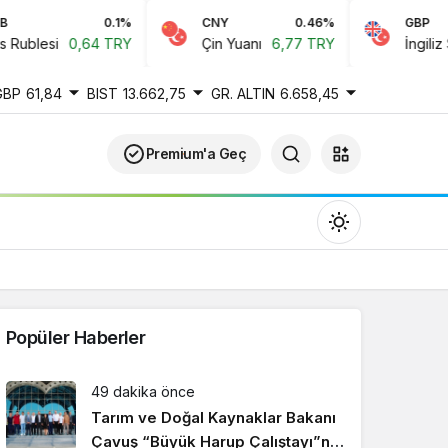
0.1%
CNY
0.46%
GBP
ublesi
0,64 TRY
Çin Yuanı
6,77 TRY
İngiliz Ster
GBP
61,84
BIST
13.662,75
GR. ALTIN
6.658,45
Premium'a Geç
Popüler Haberler
Gündüz Modu
49 dakika önce
Gündüz modunu seçin.
Tarım ve Doğal Kaynaklar Bakanı
Çavuş “Büyük Harup Çalıştayı”na