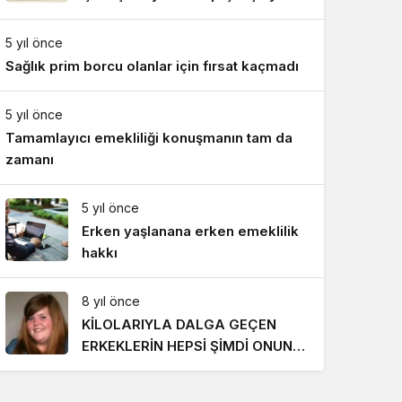
Gece Modu
katıldı
Gece modunu seçin.
5 yıl önce
Sağlık prim borcu olanlar için fırsat kaçmadı
Sistem Modu
Sistem modunu seçin.
5 yıl önce
Tamamlayıcı emekliliği konuşmanın tam da
zamanı
5 yıl önce
Erken yaşlanana erken emeklilik
hakkı
8 yıl önce
KİLOLARIYLA DALGA GEÇEN
ERKEKLERİN HEPSİ ŞİMDİ ONUN
PEŞİNDE! SON HALİ İNANILMAZ