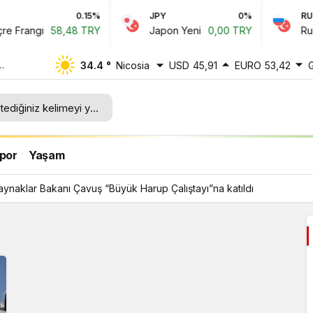
0.15%
JPY
0%
RUB
 Frangı
58,48 TRY
Japon Yeni
0,00 TRY
Rus R
34.4 °
Nicosia
USD
45,91
EURO
53,42
up
por
Yaşam
ynaklar Bakanı Çavuş “Büyük Harup Çalıştayı”na katıldı