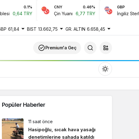
0.1%
CNY
0.46%
GBP
si
0,64 TRY
Çin Yuanı
6,77 TRY
İngiliz Sterlini
GBP
61,84
BIST
13.662,75
GR. ALTIN
6.658,45
Premium'a Geç
Popüler Haberler
Gündüz Modu
11 saat önce
Gündüz modunu seçin.
Hasipoğlu, sıcak hava yasağı
denetimlerine sahada katıldı