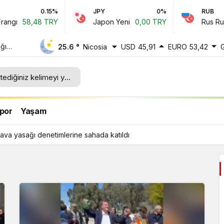
0.15%
JPY
0%
RUB
gı
58,48 TRY
Japon Yeni
0,00 TRY
Rus Ruble
ğı
25.6 °
Nicosia
USD
45,91
EURO
53,42
ı
por
Yaşam
ava yasağı denetimlerine sahada katıldı