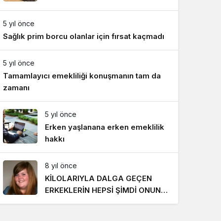
Gece Modu
Gece modunu seçin.
5 yıl önce
Sağlık prim borcu olanlar için fırsat kaçmadı
Sistem Modu
Sistem modunu seçin.
5 yıl önce
Tamamlayıcı emekliliği konuşmanın tam da
zamanı
5 yıl önce
Erken yaşlanana erken emeklilik
hakkı
8 yıl önce
KİLOLARIYLA DALGA GEÇEN
ERKEKLERİN HEPSİ ŞİMDİ ONUN
PEŞİNDE! SON HALİ İNANILMAZ