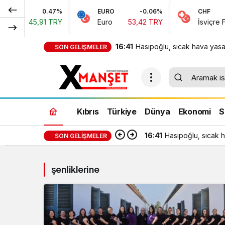
0.47%
EURO
-0.06%
CHF
ları
45,91 TRY
Euro
53,42 TRY
İsviçre Fran
16:41
Hasipoğlu, sıcak hava yasa
SON GELIŞMELER
denetimlerine sahada katıld
Kıbrıs
Türkiye
Dünya
Ekonomi
S
16:41
Hasipoğlu, sıcak h
SON GELIŞMELER
şenliklerine