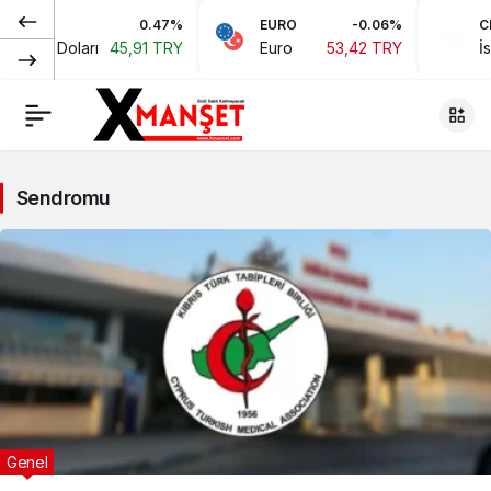
D
0.47%
EURO
-0.06%
CH
rikan Doları
45,91 TRY
Euro
53,42 TRY
İsv
Sendromu
Genel