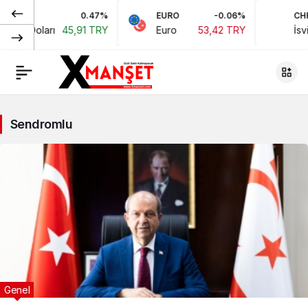
0.47%
EURO
-0.06%
CHF
ikan Doları
45,91 TRY
Euro
53,42 TRY
İsvi
Sendromlu
Genel