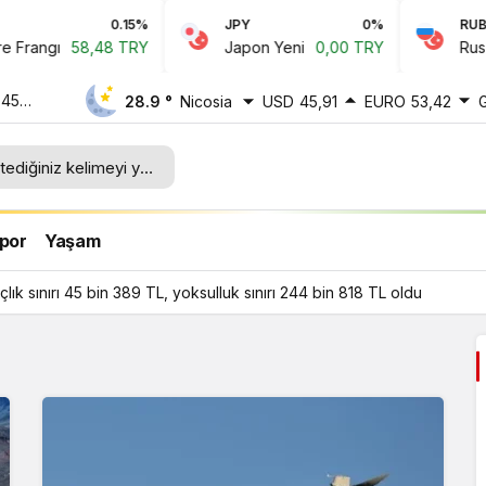
0.15%
JPY
0%
RUB
angı
58,48 TRY
Japon Yeni
0,00 TRY
Rus Rubl
 45
28.9 °
Nicosia
USD
45,91
EURO
53,42
ı 244
por
Yaşam
ık sınırı 45 bin 389 TL, yoksulluk sınırı 244 bin 818 TL oldu