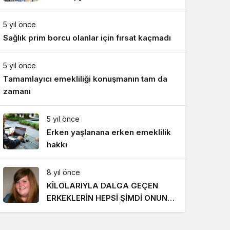
Gece Modu
818 TL oldu
Gece modunu seçin.
5 yıl önce
Sağlık prim borcu olanlar için fırsat kaçmadı
Sistem Modu
Sistem modunu seçin.
5 yıl önce
Tamamlayıcı emekliliği konuşmanın tam da
zamanı
5 yıl önce
Erken yaşlanana erken emeklilik
hakkı
8 yıl önce
KİLOLARIYLA DALGA GEÇEN
ERKEKLERİN HEPSİ ŞİMDİ ONUN
PEŞİNDE! SON HALİ İNANILMAZ