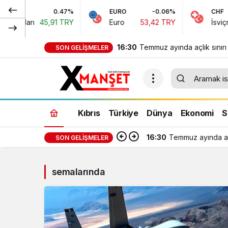
0.47%
EURO
-0.06%
CHF
oları
45,91 TRY
Euro
53,42 TRY
İsviçre Fr
16:30
Temmuz ayında açlık sınırı
SON GELIŞMELER
bin 389 TL, yoksulluk sınır
bin 818 TL oldu
Kıbrıs
Türkiye
Dünya
Ekonomi
S
16:30
Temmuz ayında açl
SON GELIŞMELER
semalarında