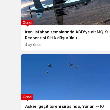
Genel
İran: İsfahan semalarında ABD’ye ait MQ-9
Reaper tipi SİHA düşürüldü
4 ay önce
Genel
Askeri geçit töreni sırasında, Yunan F-16