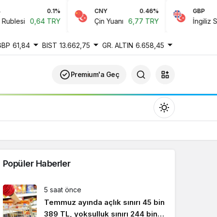
0.1%
CNY
0.46%
GBP
esi
0,64 TRY
Çin Yuanı
6,77 TRY
İngiliz Sterlin
GBP
61,84
BIST
13.662,75
GR. ALTIN
6.658,45
Premium'a Geç
Popüler Haberler
Gündüz Modu
5 saat önce
Gündüz modunu seçin.
Temmuz ayında açlık sınırı 45 bin
389 TL, yoksulluk sınırı 244 bin