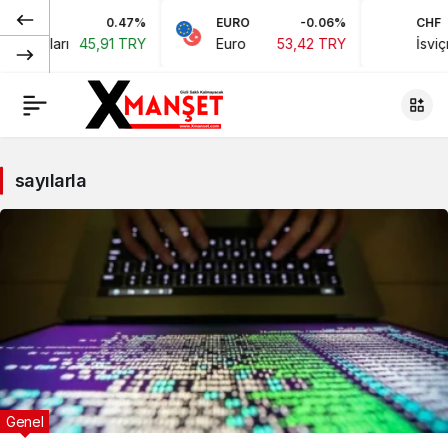
0.47%
EURO
-0.06%
CHF
an Doları
45,91 TRY
Euro
53,42 TRY
İsviçr
sayılarla
Genel