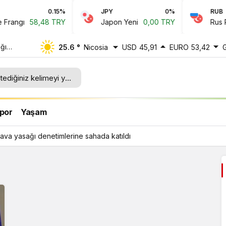
0.15%
JPY
0%
RUB
rangı
58,48 TRY
Japon Yeni
0,00 TRY
Rus Rub
ğı
25.6 °
Nicosia
USD
45,91
EURO
53,42
ı
por
Yaşam
ava yasağı denetimlerine sahada katıldı