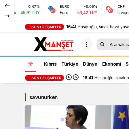
0.47%
EURO
-0.06%
CHF
Doları
45,91 TRY
Euro
53,42 TRY
İsviçre F
16:41
Hasipoğlu, sıcak hava yasa
SON GELIŞMELER
denetimlerine sahada katıld
Kıbrıs
Türkiye
Dünya
Ekonomi
S
16:41
Hasipoğlu, sıcak h
SON GELIŞMELER
savunurken