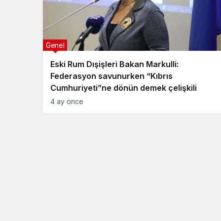
Genel
Eski Rum Dışişleri Bakan Markulli:
Federasyon savunurken “Kıbrıs
Cumhuriyeti”ne dönün demek çelişkili
4 ay önce