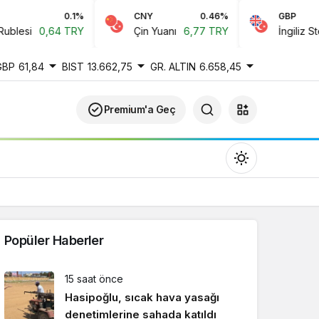
0.1%
CNY
0.46%
GBP
lesi
0,64 TRY
Çin Yuanı
6,77 TRY
İngiliz Sterli
GBP
61,84
BIST
13.662,75
GR. ALTIN
6.658,45
Premium'a Geç
Popüler Haberler
Gündüz Modu
15 saat önce
Gündüz modunu seçin.
Hasipoğlu, sıcak hava yasağı
denetimlerine sahada katıldı