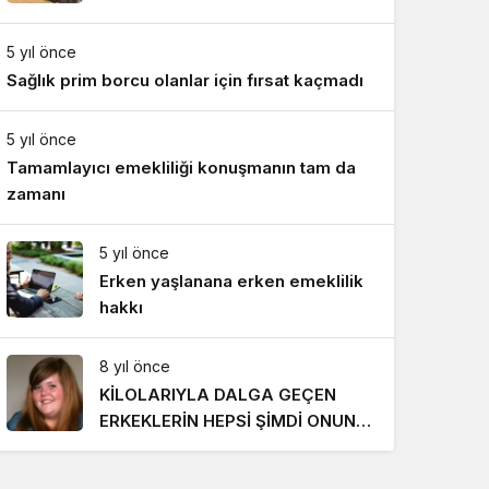
Gece Modu
Gece modunu seçin.
5 yıl önce
Sağlık prim borcu olanlar için fırsat kaçmadı
Sistem Modu
Sistem modunu seçin.
5 yıl önce
Tamamlayıcı emekliliği konuşmanın tam da
zamanı
5 yıl önce
Erken yaşlanana erken emeklilik
hakkı
8 yıl önce
KİLOLARIYLA DALGA GEÇEN
ERKEKLERİN HEPSİ ŞİMDİ ONUN
PEŞİNDE! SON HALİ İNANILMAZ