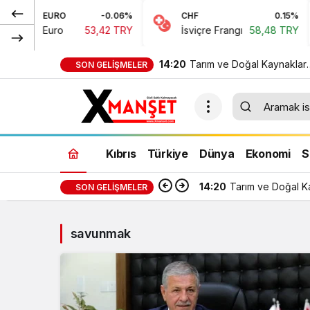
EURO
-0.06%
CHF
0.15%
Euro
53,42 TRY
İsviçre Frangı
58,48 TRY
14:20
Tarım ve Doğal Kaynaklar
SON GELIŞMELER
Bakanı Çavuş “Büyük Har
Çalıştayı”na katıldı
Kıbrıs
Türkiye
Dünya
Ekonomi
S
14:20
Tarım ve Doğal Ka
SON GELIŞMELER
savunmak