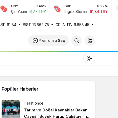
CNY
0.46%
GBP
-0.22%
Çin Yuanı
6,77 TRY
İngiliz Sterlini
61,84 TRY
GBP
61,84
BIST
13.662,75
GR. ALTIN
6.658,45
Premium'a Geç
Popüler Haberler
Gündüz Modu
1 saat önce
Gündüz modunu seçin.
Tarım ve Doğal Kaynaklar Bakanı
Çavuş “Büyük Harup Çalıştayı”na