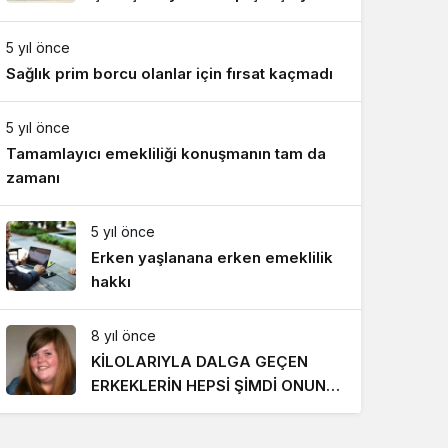
Gece Modu
katıldı
Gece modunu seçin.
5 yıl önce
Sağlık prim borcu olanlar için fırsat kaçmadı
Sistem Modu
Sistem modunu seçin.
5 yıl önce
Tamamlayıcı emekliliği konuşmanın tam da
zamanı
5 yıl önce
Erken yaşlanana erken emeklilik
hakkı
8 yıl önce
KİLOLARIYLA DALGA GEÇEN
ERKEKLERİN HEPSİ ŞİMDİ ONUN
PEŞİNDE! SON HALİ İNANILMAZ