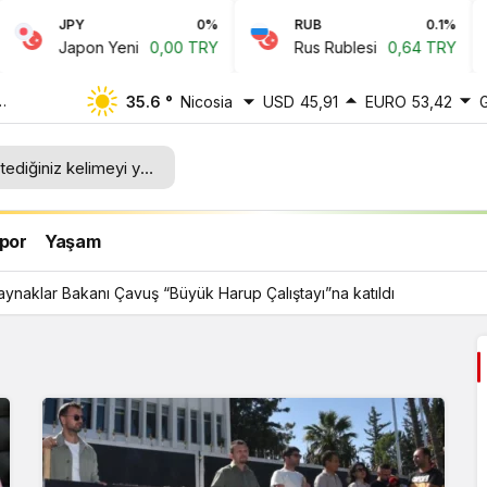
JPY
0%
RUB
0.1%
Japon Yeni
0,00 TRY
Rus Rublesi
0,64 TRY
35.6 °
Nicosia
USD
45,91
EURO
53,42
up
por
Yaşam
ynaklar Bakanı Çavuş “Büyük Harup Çalıştayı”na katıldı