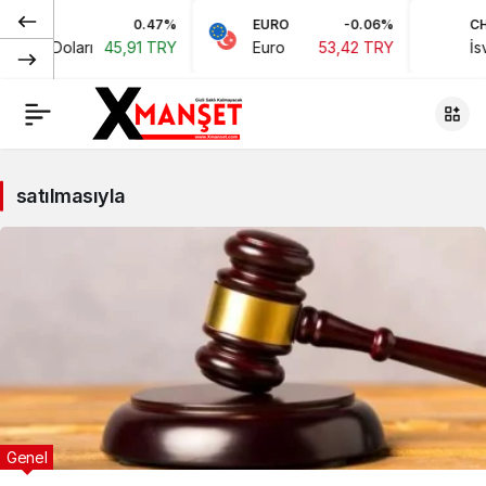
0.47%
EURO
-0.06%
CHF
ikan Doları
45,91 TRY
Euro
53,42 TRY
İsvi
satılmasıyla
Genel