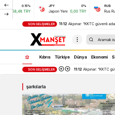
0.15%
JPY
0%
RUB
gı
58,48 TRY
Japon Yeni
0,00 TRY
Rus Ruble
11:12
Akpınar: “KKTC güvenli ada
SON GELIŞMELER
olmalı”
Kıbrıs
Türkiye
Dünya
Ekonomi
S
11:12
Akpınar: “KKTC güv
SON GELIŞMELER
şarkılarla