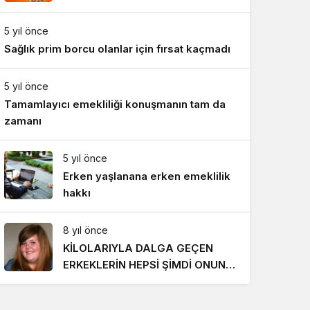
Gece Modu
Gece modunu seçin.
5 yıl önce
Sağlık prim borcu olanlar için fırsat kaçmadı
Sistem Modu
Sistem modunu seçin.
5 yıl önce
Tamamlayıcı emekliliği konuşmanın tam da
zamanı
5 yıl önce
Erken yaşlanana erken emeklilik
hakkı
8 yıl önce
KİLOLARIYLA DALGA GEÇEN
ERKEKLERİN HEPSİ ŞİMDİ ONUN
PEŞİNDE! SON HALİ İNANILMAZ