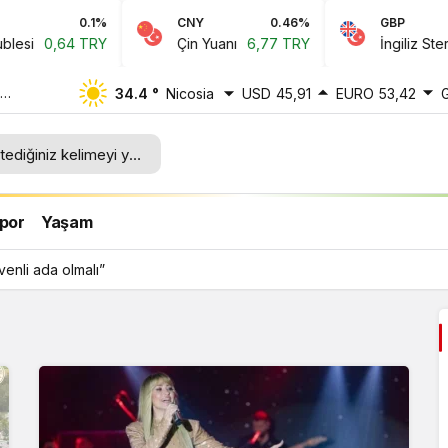
0.1%
CNY
0.46%
GBP
si
0,64 TRY
Çin Yuanı
6,77 TRY
İngiliz Sterlini
34.4 °
Nicosia
USD
45,91
EURO
53,42
por
Yaşam
enli ada olmalı”