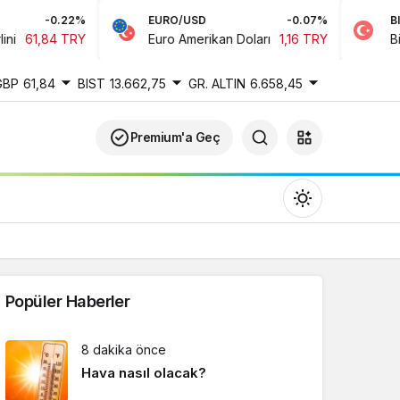
-0.22%
EURO/USD
-0.07%
BIST
61,84 TRY
Euro Amerikan Doları
1,16 TRY
Bist 
GBP
61,84
BIST
13.662,75
GR. ALTIN
6.658,45
Premium'a Geç
Popüler Haberler
Gündüz Modu
8 dakika önce
Gündüz modunu seçin.
Hava nasıl olacak?