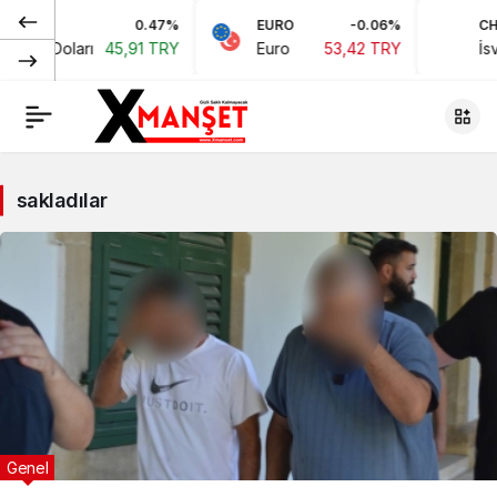
0.47%
EURO
-0.06%
CHF
kan Doları
45,91 TRY
Euro
53,42 TRY
İsviç
sakladılar
Genel