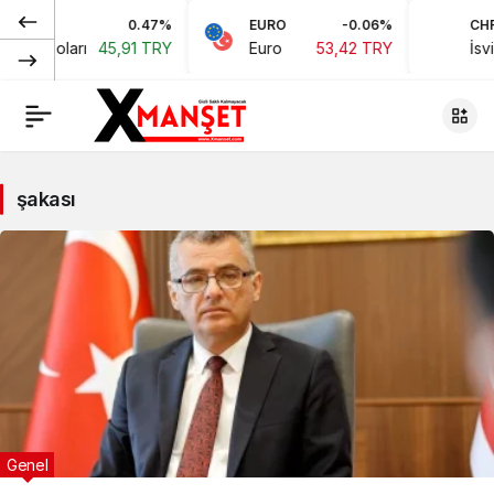
0.47%
EURO
-0.06%
CHF
kan Doları
45,91 TRY
Euro
53,42 TRY
İsviç
şakası
Genel