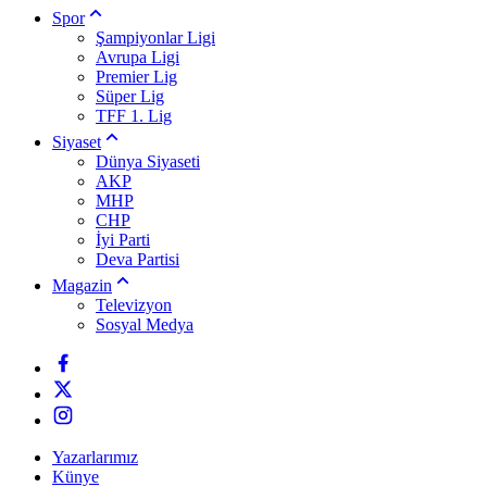
Spor
Şampiyonlar Ligi
Avrupa Ligi
Premier Lig
Süper Lig
TFF 1. Lig
Siyaset
Dünya Siyaseti
AKP
MHP
CHP
İyi Parti
Deva Partisi
Magazin
Televizyon
Sosyal Medya
Yazarlarımız
Künye