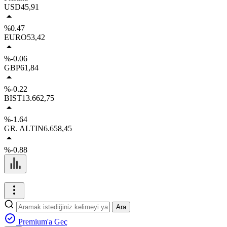
USD
45,91
%0.47
EURO
53,42
%-0.06
GBP
61,84
%-0.22
BIST
13.662,75
%-1.64
GR. ALTIN
6.658,45
%-0.88
Ara
Premium'a Geç