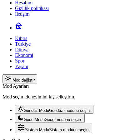
Hesabım
Gizlilik politikası
İletişim
Kıbrıs
Türkiye
Dünya
Ekonomi
Spor
Yaşam
Mod değiştir
Mod Ayarları
Mod seçin, deneyimini kişiselleştirin.
Gündüz Modu
Gündüz modunu seçin.
Gece Modu
Gece modunu seçin.
Sistem Modu
Sistem modunu seçin.