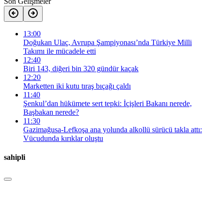
Son Gelişmeler
13:00
Doğukan Ulaç, Avrupa Şampiyonası’nda Türkiye Milli
Takımı ile mücadele etti
12:40
Biri 143, diğeri bin 320 gündür kaçak
12:20
Marketten iki kutu tıraş bıçağı çaldı
11:40
Şenkul’dan hükümete sert tepki: İçişleri Bakanı nerede,
Başbakan nerede?
11:30
Gazimağusa-Lefkoşa ana yolunda alkollü sürücü takla attı:
Vücudunda kırıklar oluştu
sahipli