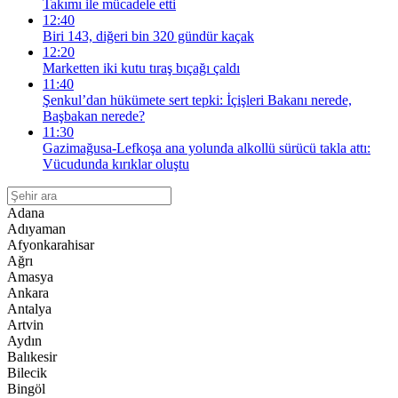
Takımı ile mücadele etti
12:40
Biri 143, diğeri bin 320 gündür kaçak
12:20
Marketten iki kutu tıraş bıçağı çaldı
11:40
Şenkul’dan hükümete sert tepki: İçişleri Bakanı nerede,
Başbakan nerede?
11:30
Gazimağusa-Lefkoşa ana yolunda alkollü sürücü takla attı:
Vücudunda kırıklar oluştu
Adana
Adıyaman
Afyonkarahisar
Ağrı
Amasya
Ankara
Antalya
Artvin
Aydın
Balıkesir
Bilecik
Bingöl