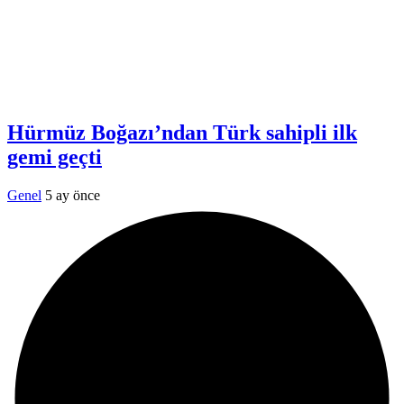
Hürmüz Boğazı’ndan Türk sahipli ilk
gemi geçti
Genel
5 ay önce