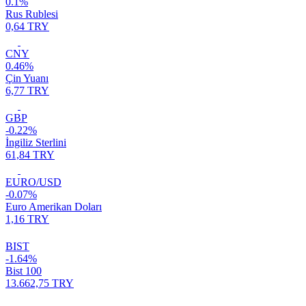
0.1%
Rus Rublesi
0,64 TRY
CNY
0.46%
Çin Yuanı
6,77 TRY
GBP
-0.22%
İngiliz Sterlini
61,84 TRY
EURO/USD
-0.07%
Euro Amerikan Doları
1,16 TRY
BIST
-1.64%
Bist 100
13.662,75 TRY