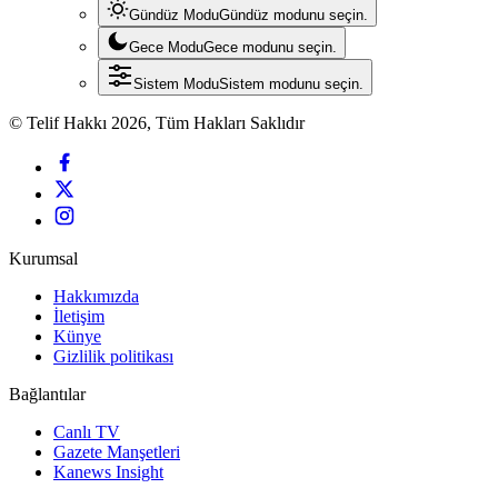
Gündüz Modu
Gündüz modunu seçin.
Gece Modu
Gece modunu seçin.
Sistem Modu
Sistem modunu seçin.
© Telif Hakkı 2026, Tüm Hakları Saklıdır
Kurumsal
Hakkımızda
İletişim
Künye
Gizlilik politikası
Bağlantılar
Canlı TV
Gazete Manşetleri
Kanews Insight