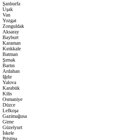
Şanlıurfa
Uşak
Van
Yozgat
Zonguldak
Aksaray
Bayburt
Karaman
Kırıkkale
Batman
Şırnak
Bartın
Ardahan
Iğdır
Yalova
Karabük
Kilis
Osmaniye
Düzce
Lefkoşa
Gazimağusa
Girne
Güzelyurt
İskele
Pristina