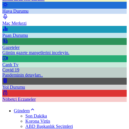
Hava Durumu
Maç Merkezi
Puan Durumu
Gazeteler
Günün gazete manşetlerini inceleyin.
Canlı Tv
Covid 19
Pandeminin detayları..
Yol Durumu
Nöbetçi Eczaneler
Gündem
Son Dakika
Korona Virüs
ABD Başkanlık Seçimleri