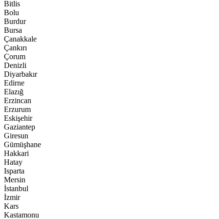
Bitlis
Bolu
Burdur
Bursa
Çanakkale
Çankırı
Çorum
Denizli
Diyarbakır
Edirne
Elazığ
Erzincan
Erzurum
Eskişehir
Gaziantep
Giresun
Gümüşhane
Hakkari
Hatay
Isparta
Mersin
İstanbul
İzmir
Kars
Kastamonu