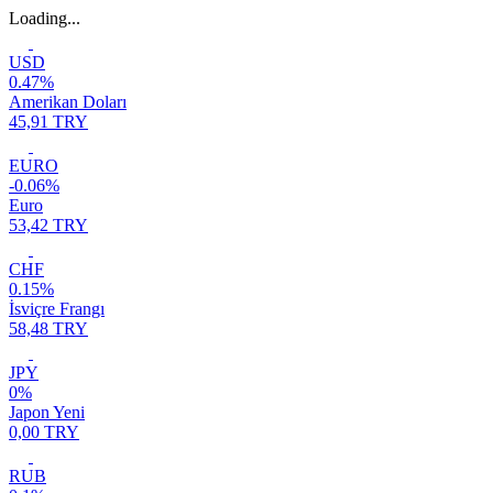
Loading...
USD
0.47%
Amerikan Doları
45,91 TRY
EURO
-0.06%
Euro
53,42 TRY
CHF
0.15%
İsviçre Frangı
58,48 TRY
JPY
0%
Japon Yeni
0,00 TRY
RUB