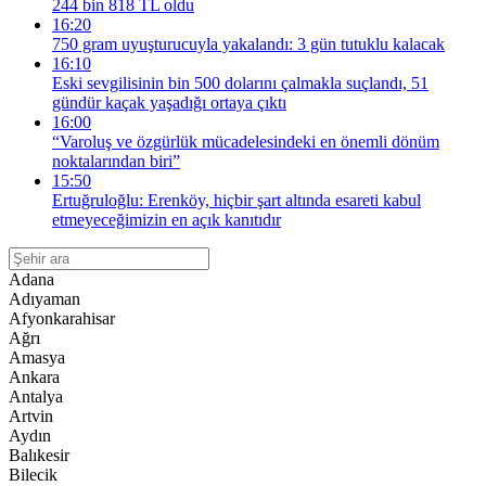
244 bin 818 TL oldu
16:20
750 gram uyuşturucuyla yakalandı: 3 gün tutuklu kalacak
16:10
Eski sevgilisinin bin 500 dolarını çalmakla suçlandı, 51
gündür kaçak yaşadığı ortaya çıktı
16:00
“Varoluş ve özgürlük mücadelesindeki en önemli dönüm
noktalarından biri”
15:50
Ertuğruloğlu: Erenköy, hiçbir şart altında esareti kabul
etmeyeceğimizin en açık kanıtıdır
Adana
Adıyaman
Afyonkarahisar
Ağrı
Amasya
Ankara
Antalya
Artvin
Aydın
Balıkesir
Bilecik