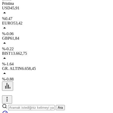
Pristina
USD
45,91
%0.47
EURO
53,42
%-0.06
GBP
61,84
%-0.22
BIST
13.662,75
%-1.64
GR. ALTIN
6.658,45
%-0.88
Ara