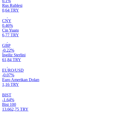
0.1%
Rus Rublesi
0,64 TRY
CNY
0.46%
Çin Yuanı
6,77 TRY
GBP
-0.22%
İngiliz Sterlini
61,84 TRY
EURO/USD
-0.07%
Euro Amerikan Doları
1,16 TRY
BIST
-1.64%
Bist 100
13.662,75 TRY