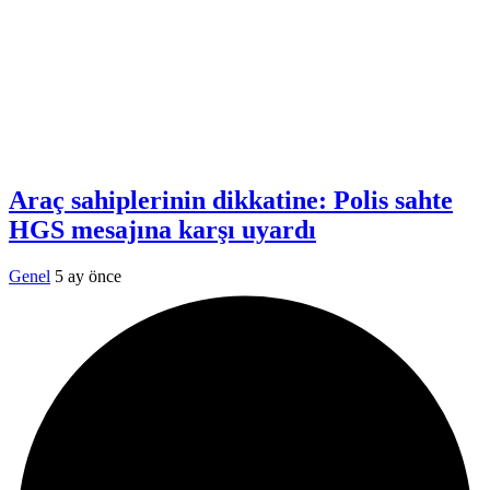
Araç sahiplerinin dikkatine: Polis sahte
HGS mesajına karşı uyardı
Genel
5 ay önce