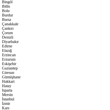
Bingöl
Bitlis
Bolu
Burdur
Bursa
Çanakkale
Çankırı
Çorum
Denizli
Diyarbakır
Edirne
Elazığ
Erzincan
Erzurum
Eskişehir
Gaziantep
Giresun
Gümüşhane
Hakkari
Hatay
Isparta
Mersin
İstanbul
İzmir
Kars