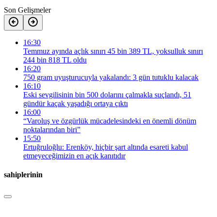
Son Gelişmeler
16:30
Temmuz ayında açlık sınırı 45 bin 389 TL, yoksulluk sınırı
244 bin 818 TL oldu
16:20
750 gram uyuşturucuyla yakalandı: 3 gün tutuklu kalacak
16:10
Eski sevgilisinin bin 500 dolarını çalmakla suçlandı, 51
gündür kaçak yaşadığı ortaya çıktı
16:00
“Varoluş ve özgürlük mücadelesindeki en önemli dönüm
noktalarından biri”
15:50
Ertuğruloğlu: Erenköy, hiçbir şart altında esareti kabul
etmeyeceğimizin en açık kanıtıdır
sahiplerinin