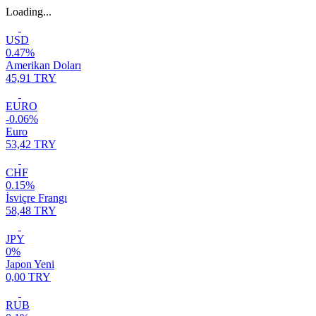
Loading...
USD
0.47%
Amerikan Doları
45,91 TRY
EURO
-0.06%
Euro
53,42 TRY
CHF
0.15%
İsviçre Frangı
58,48 TRY
JPY
0%
Japon Yeni
0,00 TRY
RUB