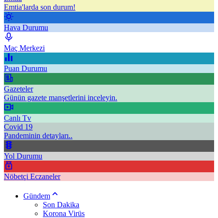
Emtia'larda son durum!
Hava Durumu
Maç Merkezi
Puan Durumu
Gazeteler
Günün gazete manşetlerini inceleyin.
Canlı Tv
Covid 19
Pandeminin detayları..
Yol Durumu
Nöbetçi Eczaneler
Gündem
Son Dakika
Korona Virüs