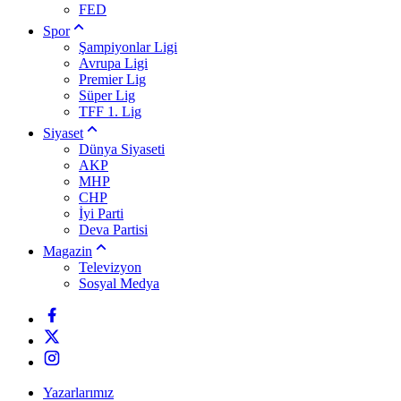
FED
Spor
Şampiyonlar Ligi
Avrupa Ligi
Premier Lig
Süper Lig
TFF 1. Lig
Siyaset
Dünya Siyaseti
AKP
MHP
CHP
İyi Parti
Deva Partisi
Magazin
Televizyon
Sosyal Medya
Yazarlarımız