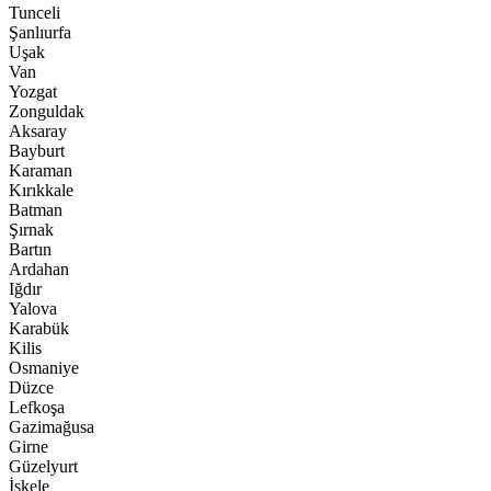
Tunceli
Şanlıurfa
Uşak
Van
Yozgat
Zonguldak
Aksaray
Bayburt
Karaman
Kırıkkale
Batman
Şırnak
Bartın
Ardahan
Iğdır
Yalova
Karabük
Kilis
Osmaniye
Düzce
Lefkoşa
Gazimağusa
Girne
Güzelyurt
İskele