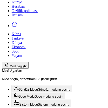
Künye
Hesabım
Gizlilik politikası
İletişim
Kıbrıs
Türkiye
Dünya
Ekonomi
Spor
Yaşam
Mod değiştir
Mod Ayarları
Mod seçin, deneyimini kişiselleştirin.
Gündüz Modu
Gündüz modunu seçin.
Gece Modu
Gece modunu seçin.
Sistem Modu
Sistem modunu seçin.