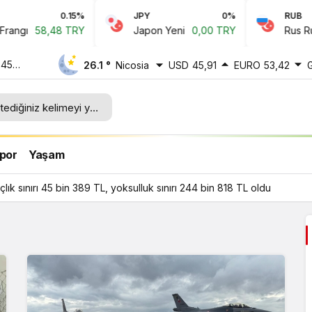
0.15%
JPY
0%
RUB
gı
58,48 TRY
Japon Yeni
0,00 TRY
Rus Rubles
 45
26.1 °
Nicosia
USD
45,91
EURO
53,42
ı 244
por
Yaşam
ık sınırı 45 bin 389 TL, yoksulluk sınırı 244 bin 818 TL oldu