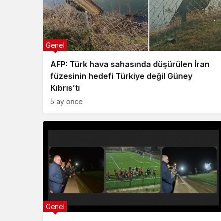
Genel
AFP: Türk hava sahasında düşürülen İran
füzesinin hedefi Türkiye değil Güney
Kıbrıs’tı
5 ay önce
Genel