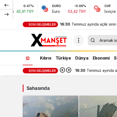
0.47%
EURO
-0.06%
CHF
arı
45,91 TRY
Euro
53,42 TRY
İsviçre Fran
16:30
Temmuz ayında açlık sınırı
SON GELIŞMELER
bin 389 TL, yoksulluk sınır
bin 818 TL oldu
Kıbrıs
Türkiye
Dünya
Ekonomi
S
16:30
Temmuz ayında açl
SON GELIŞMELER
Sahasında