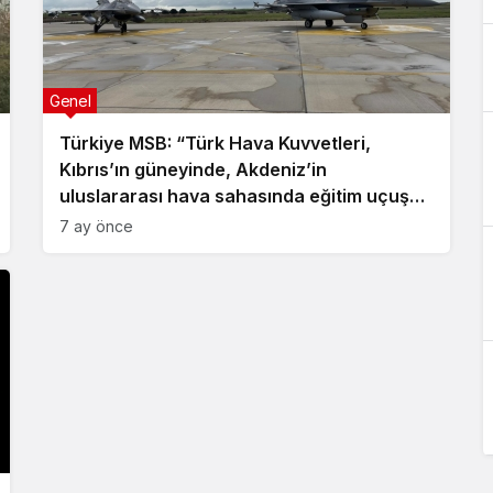
Genel
Türkiye MSB: “Türk Hava Kuvvetleri,
Kıbrıs’ın güneyinde, Akdeniz’in
uluslararası hava sahasında eğitim uçuşu
yaptı”
7 ay önce