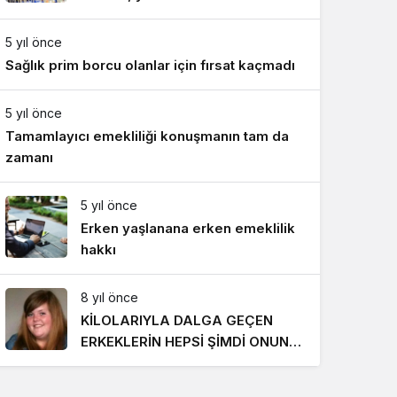
Gece Modu
818 TL oldu
Gece modunu seçin.
5 yıl önce
Sağlık prim borcu olanlar için fırsat kaçmadı
Sistem Modu
Sistem modunu seçin.
5 yıl önce
Tamamlayıcı emekliliği konuşmanın tam da
zamanı
5 yıl önce
Erken yaşlanana erken emeklilik
hakkı
8 yıl önce
KİLOLARIYLA DALGA GEÇEN
ERKEKLERİN HEPSİ ŞİMDİ ONUN
PEŞİNDE! SON HALİ İNANILMAZ