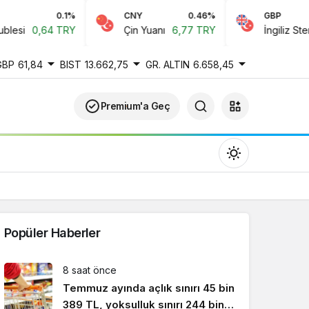
0.1%
CNY
0.46%
GBP
i
0,64 TRY
Çin Yuanı
6,77 TRY
İngiliz Sterlini
GBP
61,84
BIST
13.662,75
GR. ALTIN
6.658,45
Premium'a Geç
Popüler Haberler
Gündüz Modu
8 saat önce
Gündüz modunu seçin.
Temmuz ayında açlık sınırı 45 bin
389 TL, yoksulluk sınırı 244 bin