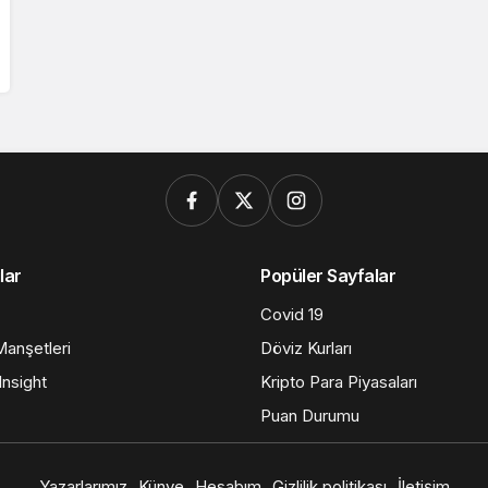
lar
Popüler Sayfalar
Covid 19
anşetleri
Döviz Kurları
nsight
Kripto Para Piyasaları
Puan Durumu
Yazarlarımız
Künye
Hesabım
Gizlilik politikası
İletişim