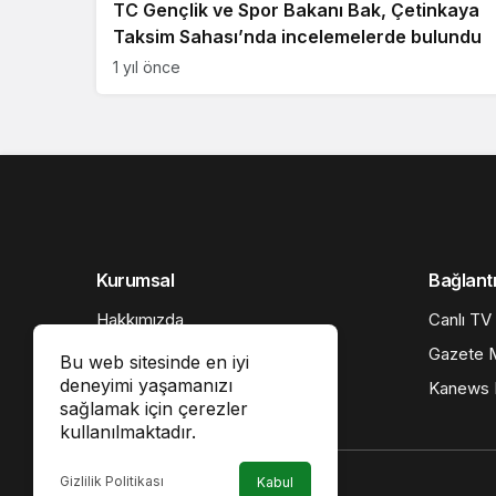
TC Gençlik ve Spor Bakanı Bak, Çetinkaya
Taksim Sahası’nda incelemelerde bulundu
1 yıl önce
Kurumsal
Bağlantı
Hakkımızda
Canlı TV
İletişim
Gazete M
Bu web sitesinde en iyi
deneyimi yaşamanızı
Künye
Kanews I
sağlamak için çerezler
Gizlilik politikası
kullanılmaktadır.
Gizlilik Politikası
Kabul