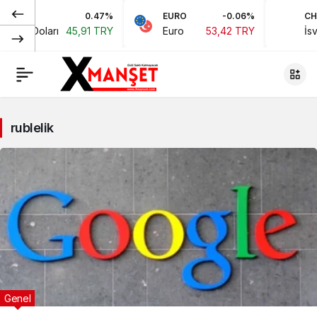
0.47%
EURO
-0.06%
CHF
ikan Doları
45,91 TRY
Euro
53,42 TRY
İsvi
rublelik
Genel