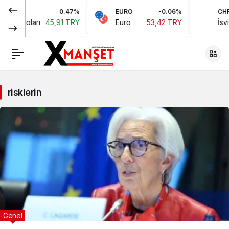
0.47%
EURO
-0.06%
CHF
kan Doları
45,91 TRY
Euro
53,42 TRY
İsviçr
risklerin
Genel