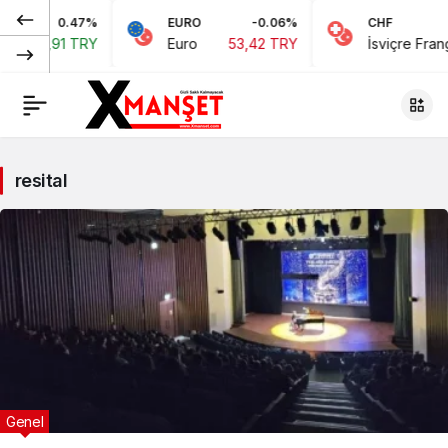
0.47%
EURO
-0.06%
CHF
rı
45,91 TRY
Euro
53,42 TRY
İsviçre Frangı
resital
Genel