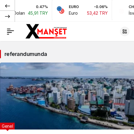
0.47%
EURO
-0.06%
CHF
kan Doları
45,91 TRY
Euro
53,42 TRY
İsviç
referandumunda
Genel