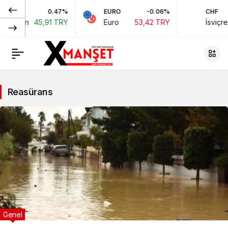
0.47%
EURO
-0.06%
CHF
ları
45,91 TRY
Euro
53,42 TRY
İsviçre Fra
Reasürans
Genel