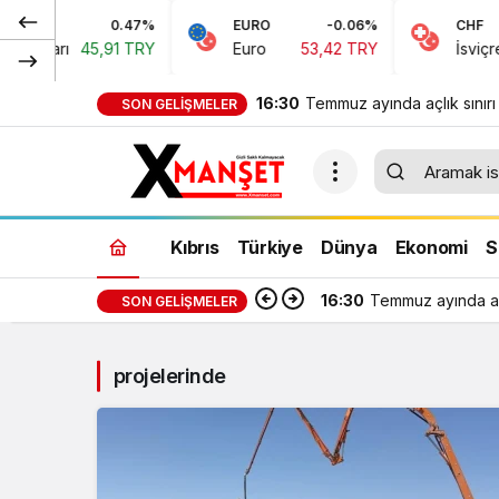
0.47%
EURO
-0.06%
CHF
oları
45,91 TRY
Euro
53,42 TRY
İsviçre Fr
16:30
Temmuz ayında açlık sınırı
SON GELIŞMELER
bin 389 TL, yoksulluk sınır
bin 818 TL oldu
Kıbrıs
Türkiye
Dünya
Ekonomi
S
16:30
Temmuz ayında açl
SON GELIŞMELER
projelerinde