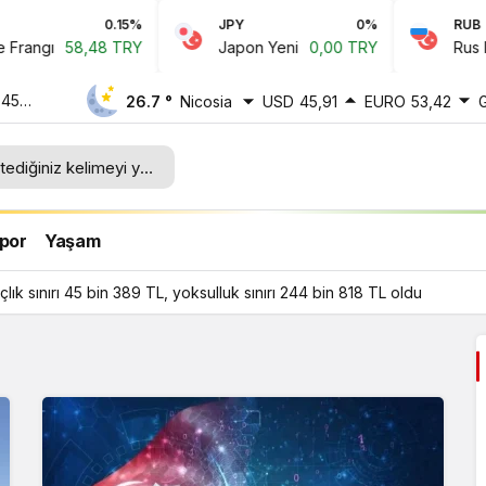
0.15%
JPY
0%
RUB
angı
58,48 TRY
Japon Yeni
0,00 TRY
Rus Rubl
 45
26.7 °
Nicosia
USD
45,91
EURO
53,42
ı 244
por
Yaşam
ık sınırı 45 bin 389 TL, yoksulluk sınırı 244 bin 818 TL oldu