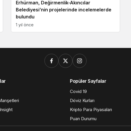
Erhürman, Değirmenlik-Akıncılar
Belediyesi’nin projelerinde incelemelerde
bulundu
1 yıl önce
lar
Popüler Sayfalar
Covid 19
anşetleri
Döviz Kurları
nsight
Kripto Para Piyasaları
Puan Durumu