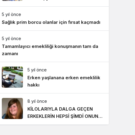
Gece Modu
818 TL oldu
Gece modunu seçin.
5 yıl önce
Sağlık prim borcu olanlar için fırsat kaçmadı
Sistem Modu
Sistem modunu seçin.
5 yıl önce
Tamamlayıcı emekliliği konuşmanın tam da
zamanı
5 yıl önce
Erken yaşlanana erken emeklilik
hakkı
8 yıl önce
KİLOLARIYLA DALGA GEÇEN
ERKEKLERİN HEPSİ ŞİMDİ ONUN
PEŞİNDE! SON HALİ İNANILMAZ