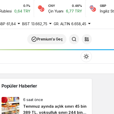
0.1%
CNY
0.46%
GBP
esi
0,64 TRY
Çin Yuanı
6,77 TRY
İngiliz Sterlini
GBP
61,84
BIST
13.662,75
GR. ALTIN
6.658,45
Premium'a Geç
Popüler Haberler
Gündüz Modu
6 saat önce
Gündüz modunu seçin.
Temmuz ayında açlık sınırı 45 bin
389 TL, yoksulluk sınırı 244 bin