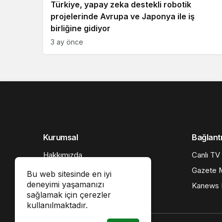
Türkiye, yapay zeka destekli robotik
projelerinde Avrupa ve Japonya ile iş
birliğine gidiyor
3 ay önce
Kurumsal
Bağlantı
Hakkımızda
Canlı TV
İletişim
Gazete M
Bu web sitesinde en iyi
deneyimi yaşamanızı
Künye
Kanews I
sağlamak için çerezler
Gizlilik politikası
kullanılmaktadır.