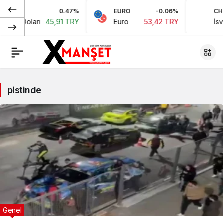
0.47%
EURO
-0.06%
CHF
ikan Doları
45,91 TRY
Euro
53,42 TRY
İsvi
pistinde
Genel