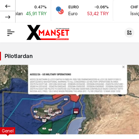
0.47%
EURO
-0.06%
CHF
kan Doları
45,91 TRY
Euro
53,42 TRY
İsviç
Pilotlardan
Genel