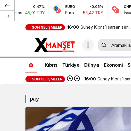
0.47%
EURO
-0.06%
CHF
n Doları
45,91 TRY
Euro
53,42 TRY
İsviçre
16:00
Güney Kıbrıs’ı sarsan seri
SON GELIŞMELER
cinayetler belgesel oldu
Kıbrıs
Türkiye
Dünya
Ekonomi
S
16:00
Güney Kıbrıs’ı sa
SON GELIŞMELER
pay