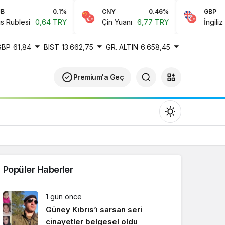
0.1%
CNY
0.46%
GBP
ublesi
0,64 TRY
Çin Yuanı
6,77 TRY
İngiliz Ster
GBP
61,84
BIST
13.662,75
GR. ALTIN
6.658,45
Premium'a Geç
Popüler Haberler
Gündüz Modu
1 gün önce
Gündüz modunu seçin.
Güney Kıbrıs’ı sarsan seri
cinayetler belgesel oldu