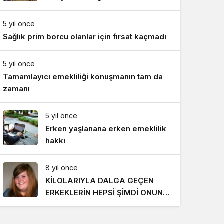
Gece Modu
Gece modunu seçin.
5 yıl önce
Sağlık prim borcu olanlar için fırsat kaçmadı
Sistem Modu
Sistem modunu seçin.
5 yıl önce
Tamamlayıcı emekliliği konuşmanın tam da
zamanı
5 yıl önce
Erken yaşlanana erken emeklilik
hakkı
8 yıl önce
KİLOLARIYLA DALGA GEÇEN
ERKEKLERİN HEPSİ ŞİMDİ ONUN
PEŞİNDE! SON HALİ İNANILMAZ