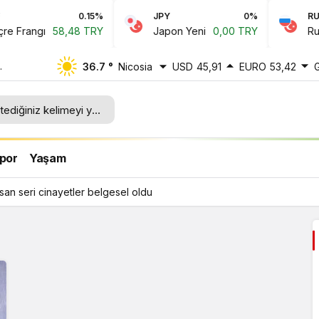
0.15%
JPY
0%
RUB
 Frangı
58,48 TRY
Japon Yeni
0,00 TRY
Rus R
36.7 °
Nicosia
USD
45,91
EURO
53,42
por
Yaşam
rsan seri cinayetler belgesel oldu