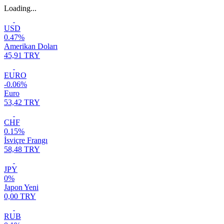
Loading...
USD
0.47%
Amerikan Doları
45,91 TRY
EURO
-0.06%
Euro
53,42 TRY
CHF
0.15%
İsviçre Frangı
58,48 TRY
JPY
0%
Japon Yeni
0,00 TRY
RUB