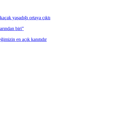
kaçak yaşadığı ortaya çıktı
rından biri”
eğimizin en açık kanıtıdır