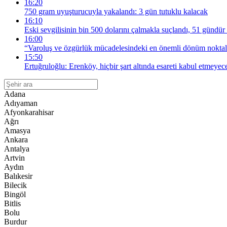
16:20
750 gram uyuşturucuyla yakalandı: 3 gün tutuklu kalacak
16:10
Eski sevgilisinin bin 500 dolarını çalmakla suçlandı, 51 gündür 
16:00
“Varoluş ve özgürlük mücadelesindeki en önemli dönüm noktala
15:50
Ertuğruloğlu: Erenköy, hiçbir şart altında esareti kabul etmeyec
Adana
Adıyaman
Afyonkarahisar
Ağrı
Amasya
Ankara
Antalya
Artvin
Aydın
Balıkesir
Bilecik
Bingöl
Bitlis
Bolu
Burdur