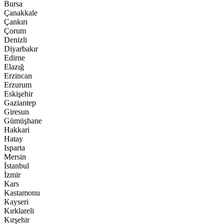
Bursa
Çanakkale
Çankırı
Çorum
Denizli
Diyarbakır
Edirne
Elazığ
Erzincan
Erzurum
Eskişehir
Gaziantep
Giresun
Gümüşhane
Hakkari
Hatay
Isparta
Mersin
İstanbul
İzmir
Kars
Kastamonu
Kayseri
Kırklareli
Kırşehir