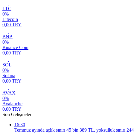
LTC
0%
Litecoin
0,00 TRY
BNB
0%
Binance Coin
0,00 TRY
SOL
0%
Solana
0,00 TRY
AVAX
0%
Avalanche
0,00 TRY
Son Gelişmeler
16:30
Temmuz ayında açlık sınırı 45 bin 389 TL, yoksulluk sınırı 24