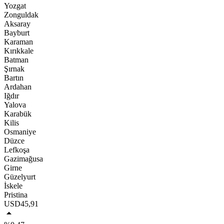
Yozgat
Zonguldak
Aksaray
Bayburt
Karaman
Kırıkkale
Batman
Şırnak
Bartın
Ardahan
Iğdır
Yalova
Karabük
Kilis
Osmaniye
Düzce
Lefkoşa
Gazimağusa
Girne
Güzelyurt
İskele
Pristina
USD
45,91