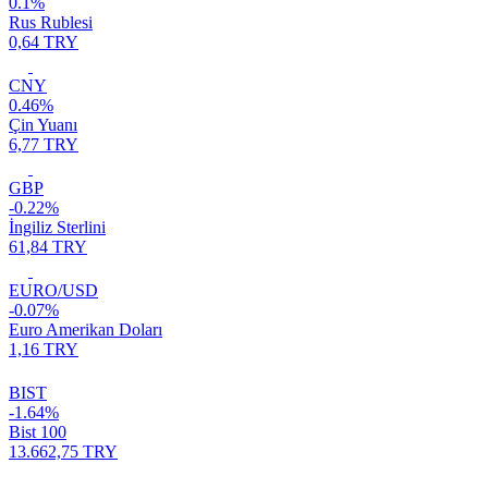
0.1%
Rus Rublesi
0,64 TRY
CNY
0.46%
Çin Yuanı
6,77 TRY
GBP
-0.22%
İngiliz Sterlini
61,84 TRY
EURO/USD
-0.07%
Euro Amerikan Doları
1,16 TRY
BIST
-1.64%
Bist 100
13.662,75 TRY