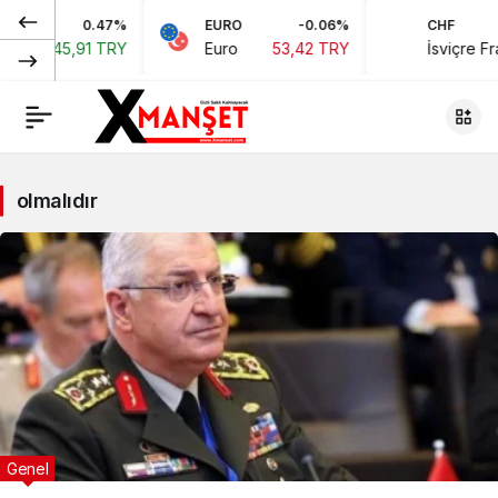
0.47%
EURO
-0.06%
CHF
5,91 TRY
Euro
53,42 TRY
İsviçre Frangı
58
olmalıdır
Genel