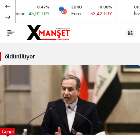
0.47%
EURO
-0.06%
CHF
ikan Doları
45,91 TRY
Euro
53,42 TRY
İsvi
öldürülüyor
Genel