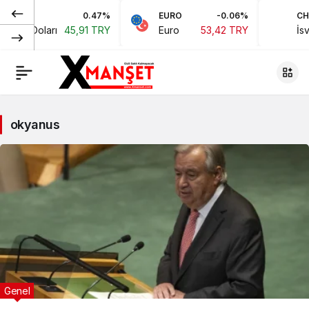
0.47%
EURO
-0.06%
CHF
ikan Doları
45,91 TRY
Euro
53,42 TRY
İsvi
okyanus
Genel